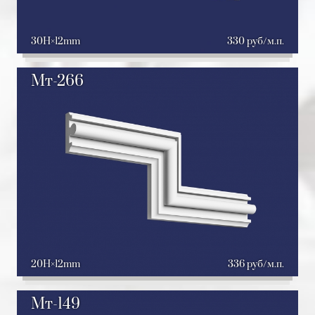
30H
12mm
330 руб/м.п.
Мт-266
20H
12mm
336 руб/м.п.
Мт-149