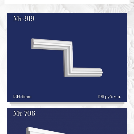
Мт-919
13H
9mm
196 руб/м.п.
Мт-706