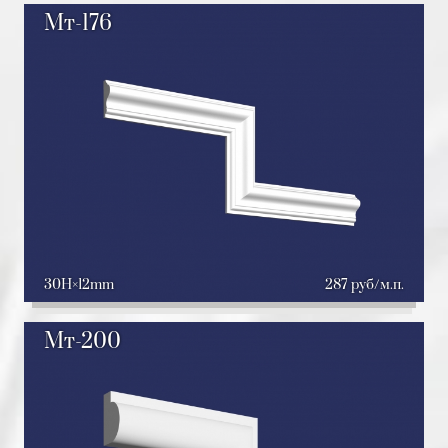
Мт-176
30H
12mm
287 руб/м.п.
Мт-200