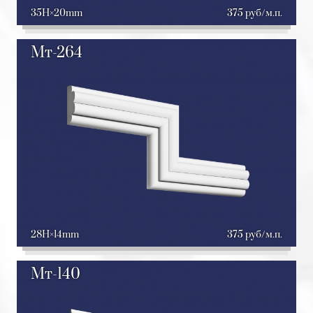
35H
20mm
375 руб/м.п.
Мт-264
28H
14mm
375 руб/м.п.
Мт-140