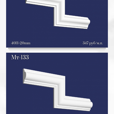
40H
20mm
347 руб/м.п.
Мт-133