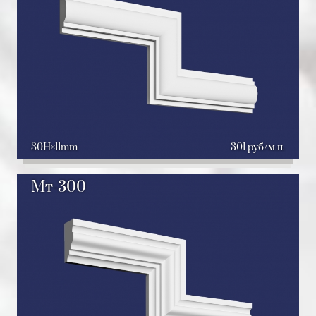
30H
11mm
301 руб/м.п.
Мт-300