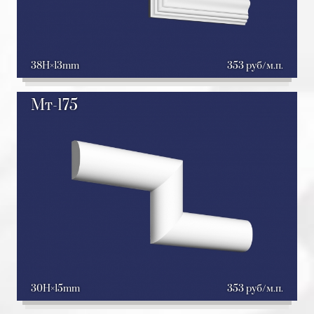
38H
13mm
353 руб/м.п.
Мт-175
30H
15mm
353 руб/м.п.