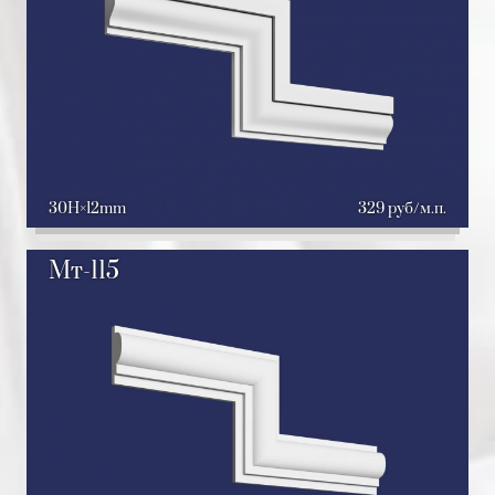
30H
12mm
329 руб/м.п.
Мт-115