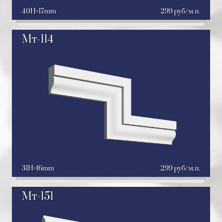
40H
17mm
299 руб/м.п.
Мт-114
31H
16mm
299 руб/м.п.
Мт-151