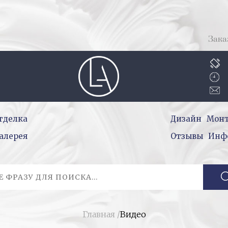
Зака
тделка
Дизайн
Мон
алерея
Отзывы
Инф
Главная
/
Видео