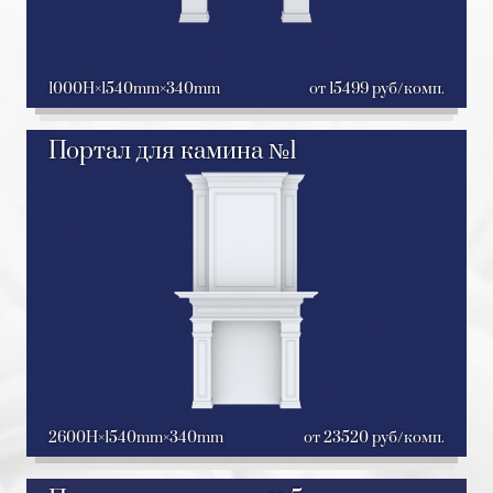
1000H
1540mm
340mm
от 15499 руб/комп.
Портал для камина №1
2600H
1540mm
340mm
от 23520 руб/комп.