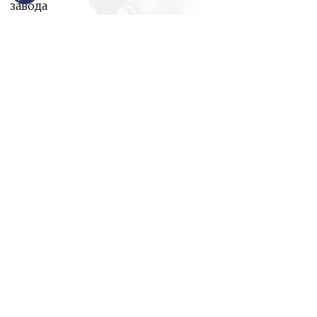
завода
и ответим на все ваши вопросы:
Ваше имя
Номер телефона
*
E-mail
*
Ваш вопрос
*
Даю согласие с
политикой обработки