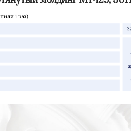
тянутый молдинг Мт-129, 30
нили 1 раз)
3