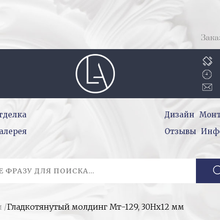
Зака
тделка
Дизайн
Мон
алерея
Отзывы
Инф
и
/
Гладкотянутый молдинг Мт-129, 30Hx12 мм