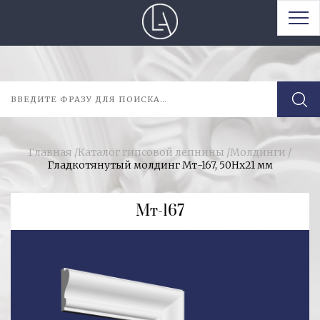
Главная
/
Каталог гипсовой лепнины
/
Молдинги
/
Гладкотянутый молдинг Мт-167, 50Нх21 мм
Мт-167