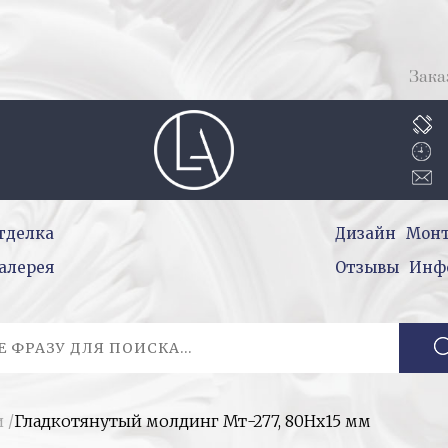
Зака
тделка
Дизайн
Мон
алерея
Отзывы
Инф
и
/
Гладкотянутый молдинг Мт-277, 80Hx15 мм