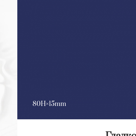
80H
15mm