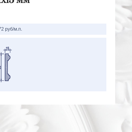
Hx15 мм
72 руб/м.п.