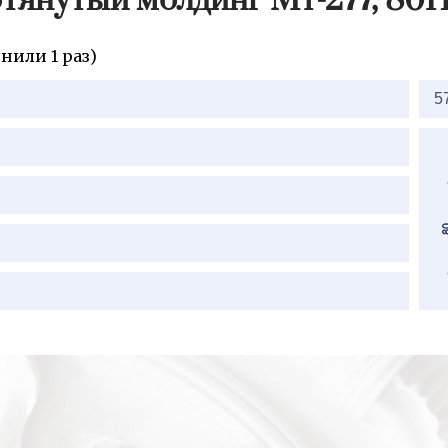
тянутый молдинг Мт-277, 80
нили 1 раз)
5