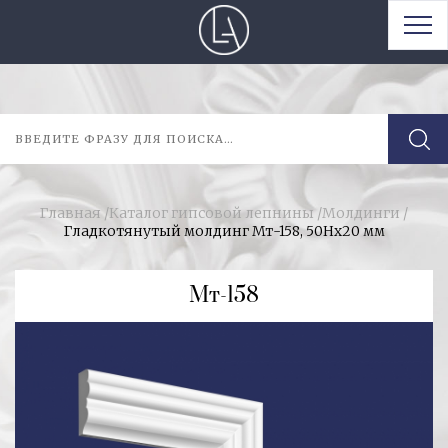
Главная
/
Каталог гипсовой лепнины
/
Молдинги
/
Гладкотянутый молдинг Мт-158, 50Hx20 мм
Мт-158