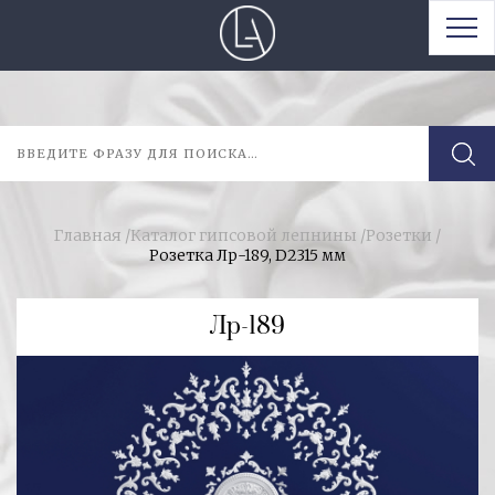
Главная
/
Каталог гипсовой лепнины
/
Розетки
/
Розетка Лр-189, D2315 мм
Лр-189