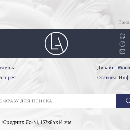
Зака
тделка
Дизайн
Мон
алерея
Отзывы
Инф
и
/
Средник Лс-41, 157х84х14 мм