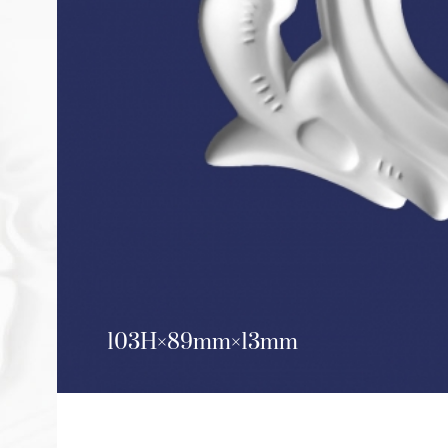
103H
89mm
13mm