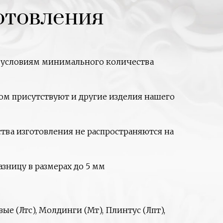
отовления
о условиям минимального количества
м присутствуют и другие изделия нашего
ства изготовления не распространяются на
зницу в размерах до 5 мм
ые (Лтс), Молдинги (Мт), Плинтус (Лпт),