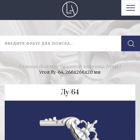
Главная
/
Каталог гипсовой лепнины
/
Углы
/
Угол Лу-64, 266х266х20 мм
Лу-64