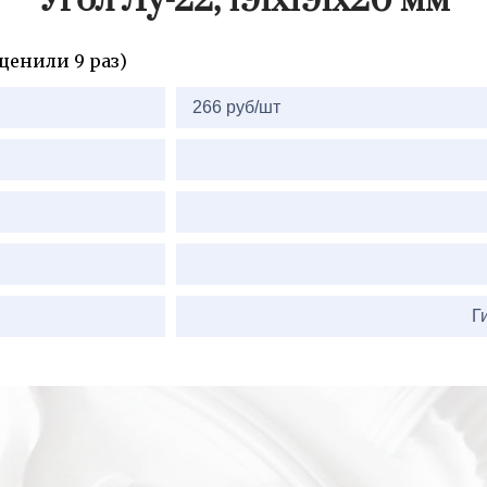
Угол Лу-22, 191х191х20 мм
ценили 9 раз)
2=
266 руб/шт
Г