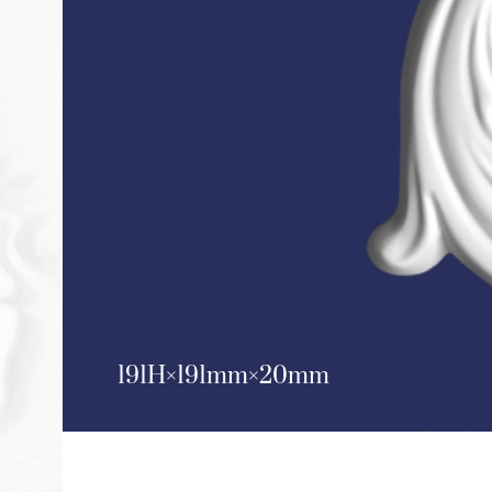
191H
191mm
20mm