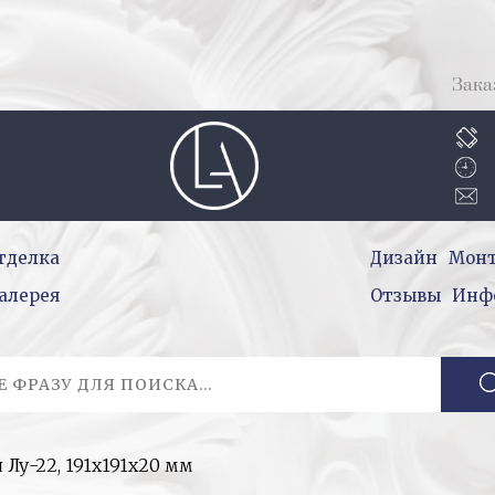
Зака
тделка
Дизайн
Мон
алерея
Отзывы
Инф
 Лу-22, 191х191х20 мм