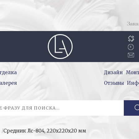
Зака
тделка
Дизайн
Мон
алерея
Отзывы
Инф
и
/
Средник Лс-804, 220х220х20 мм