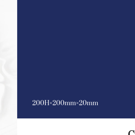
200H
200mm
20mm