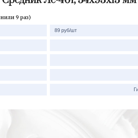
Средник Лс-401, 54х93х13 мм
нили 9 раз)
89 руб/шт
Г