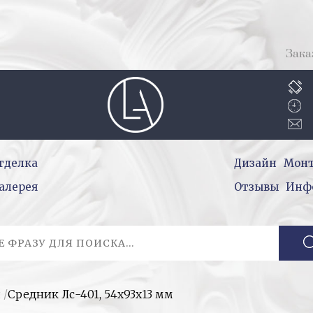
Зака
тделка
Дизайн
Мон
алерея
Отзывы
Инф
и
/
Средник Лс-401, 54х93х13 мм