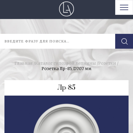
Главная
/
Каталог гипсовой лепнины
/
Розетки
/
Розетка Лр-85, D707 мм
Лр-85