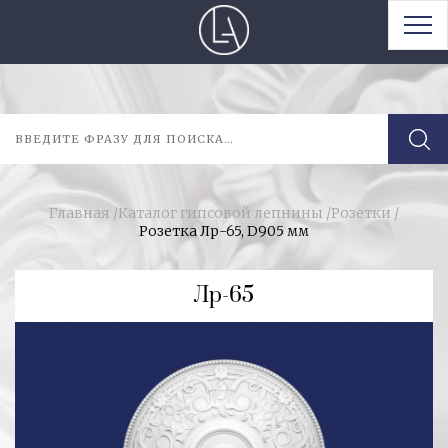
Главная
/
Каталог гипсовой лепнины
/
Розетки
/
Розетка Лр-65, D905 мм
Лр-65