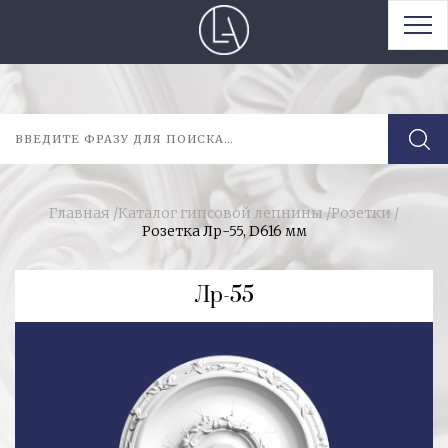
Главная
/
Каталог гипсовой лепнины
/
Розетки
/
Розетка Лр-55, D616 мм
Лр-55