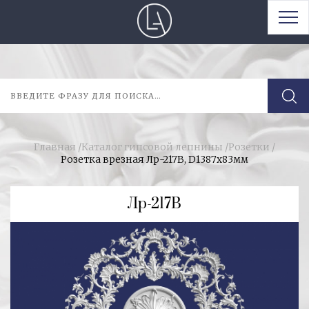
Главная
/
Каталог гипсовой лепнины
/
Розетки
/
Розетка врезная Лр-217В, D1387x83мм
Лр-217В