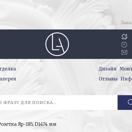
Зака
тделка
Дизайн
Мон
алерея
Отзывы
Инф
Розетка Лр-185, D1474 мм