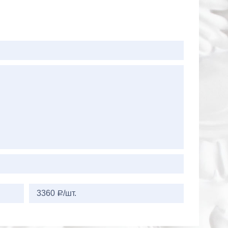
3360
/шт.
a