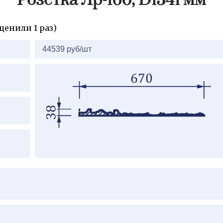
Розетка Лр-160, D1341 мм
ценили 1 раз)
2=
44539 руб/шт