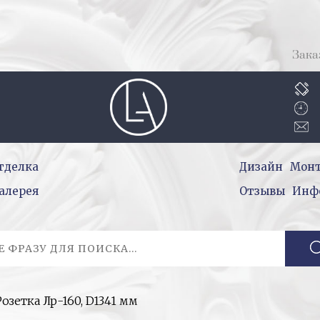
Зака
тделка
Дизайн
Мон
алерея
Отзывы
Инф
Розетка Лр-160, D1341 мм