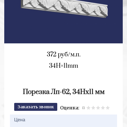
372 руб/м.п.
34H
11mm
Порезка Лп-62, 34Hх11 мм
Заказать звонок
Оценка:
2+2=
Цена