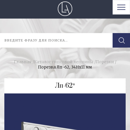
Главная
/
Каталог гипсовой лепнины
/
Порезки
/
Порезка Лп-62, 34Hх11 мм
Лп-62*