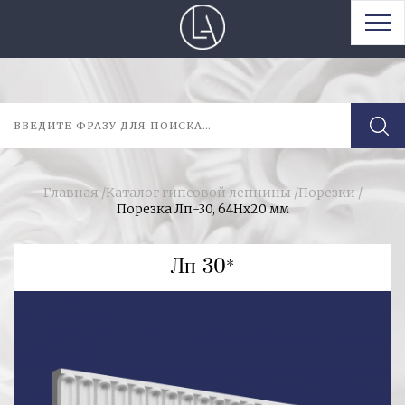
Главная
/
Каталог гипсовой лепнины
/
Порезки
/
Порезка Лп-30, 64Hх20 мм
Лп-30*