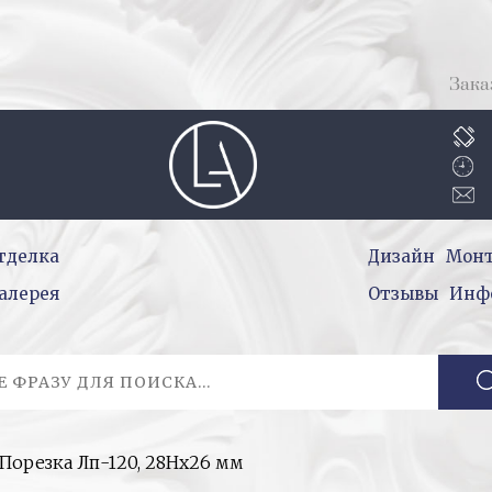
Зака
тделка
Дизайн
Мон
алерея
Отзывы
Инф
Порезка Лп-120, 28Hх26 мм