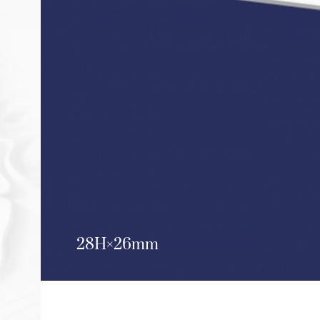
28H
26mm