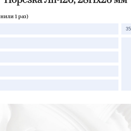
Порезка Лп-120, 28Hх26 мм
нили 1 раз)
35