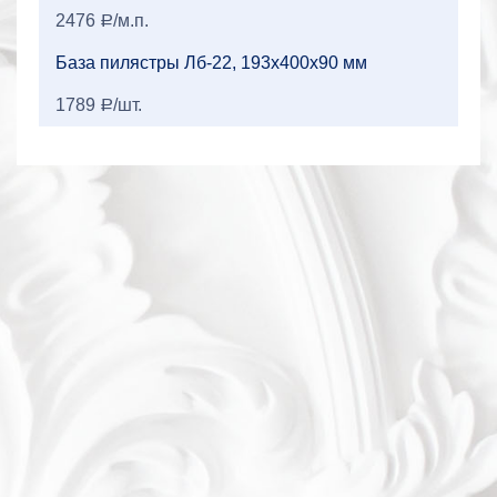
2476
/м.п.
a
База пилястры Лб-22, 193x400x90 мм
1789
/шт.
a