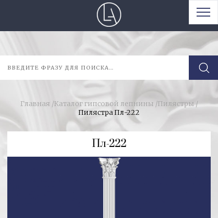
Главная
/
Каталог гипсовой лепнины
/
Пилястры
/
Пилястра Пл-222
Пл-222