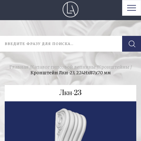
Главная
/
Каталог гипсовой лепнины
/
Кронштейны
/
Кронштейн Лкн-23, 224Hх87х70 мм
Лкн-23