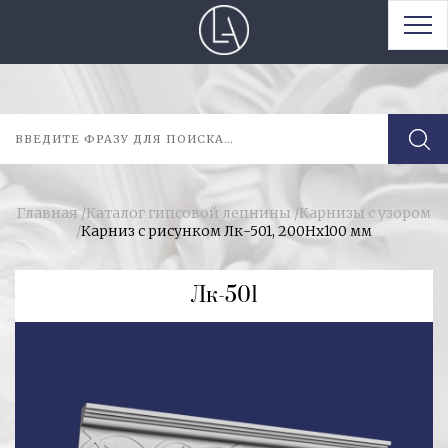
Главная
/
Каталог гипсовой лепнины
/
Карнизы с узором
/
Карниз с рисунком Лк-501, 200Hх100 мм
Лк-501