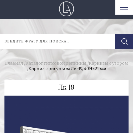
Главная
/
Каталог гипсовой лепнины
/
Карнизы с узором
/
Карниз с рисунком Лк-19, 40Hх21 мм
Лк-19