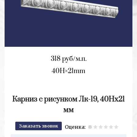
318 руб/м.п.
40H
21mm
Карниз с рисунком Лк-19, 40Hх21
мм
Заказать звонок
Оценка:
2+2=