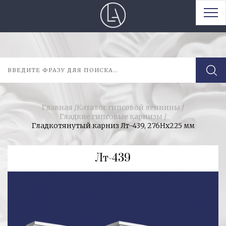
Главная
/
Каталог гипсовой лепнины
/
Гладкие гипсовые карнизы
/
Гладкотянутый карниз Лт-439, 276Hx225 мм
Лт-439