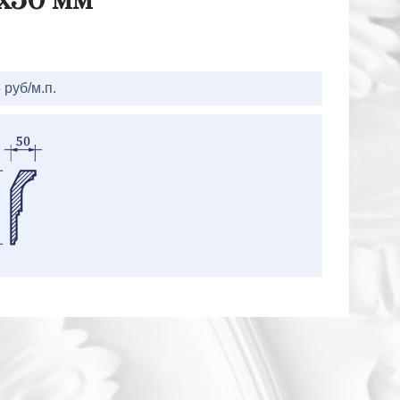
Hx50 мм
 руб/м.п.