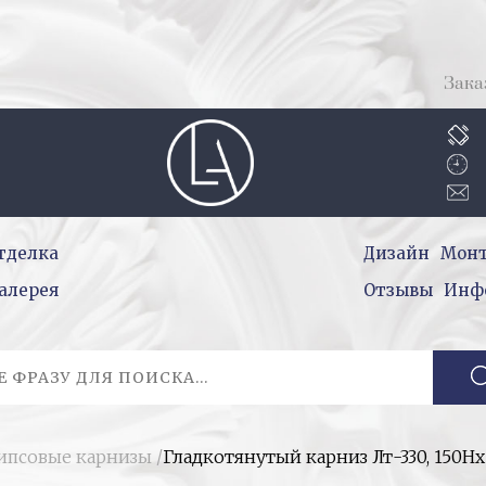
Зака
тделка
Дизайн
Мон
алерея
Отзывы
Инф
гипсовые карнизы
/
Гладкотянутый карниз Лт-330, 150H