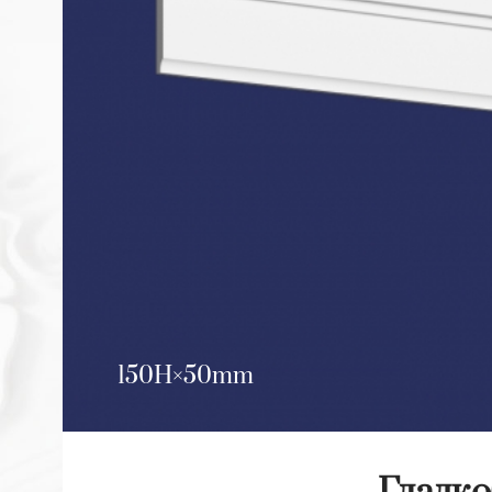
150H
50mm