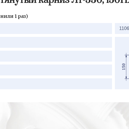
тянутый карниз Лт-330, 150
нили 1 раз)
1106