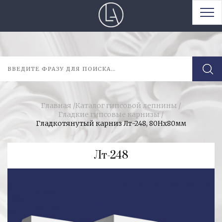
Главная
/
Каталог гипсовой лепнины
/
Гладкие гипсовые карнизы
/
Гладкотянутый карниз Лт-248, 80Нх80мм
Лт-248