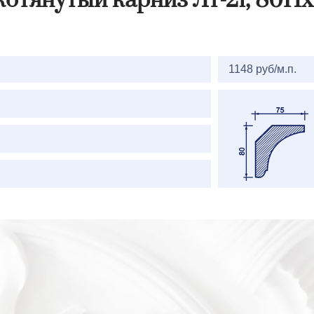
котянутый карниз Лт-21, 80Н
2=
1148 руб/м.п.