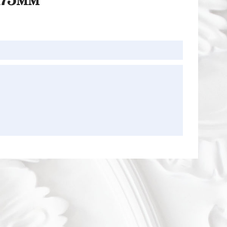
х75мм