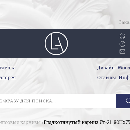
Зака
тделка
Дизайн
Мон
алерея
Отзывы
Инф
гипсовые карнизы
/
Гладкотянутый карниз Лт-21, 80Нх7