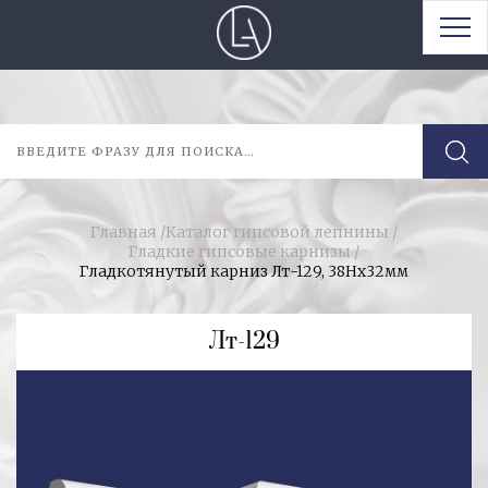
Главная
/
Каталог гипсовой лепнины
/
Гладкие гипсовые карнизы
/
Гладкотянутый карниз Лт-129, 38Нх32мм
Лт-129