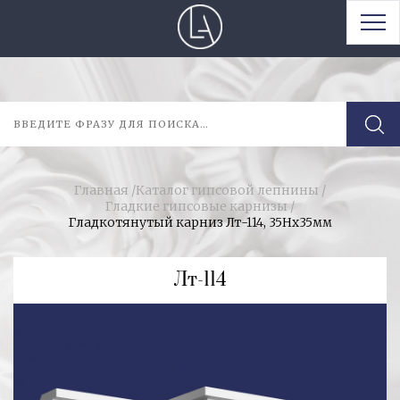
Главная
/
Каталог гипсовой лепнины
/
Гладкие гипсовые карнизы
/
Гладкотянутый карниз Лт-114, 35Нх35мм
Лт-114