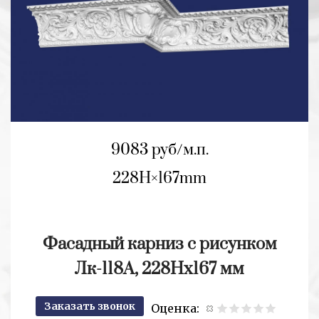
9083 руб/м.п.
228H
167mm
Фасадный карниз с рисунком
Лк-118А, 228Hх167 мм
Заказать звонок
Оценка: