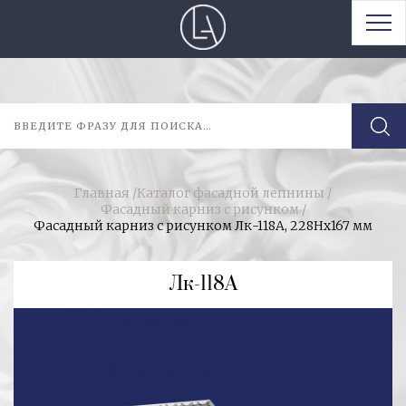
Главная
/
Каталог фасадной лепнины
/
Фасадный карниз с рисунком
/
Фасадный карниз с рисунком Лк-118А, 228Hх167 мм
Лк-118А